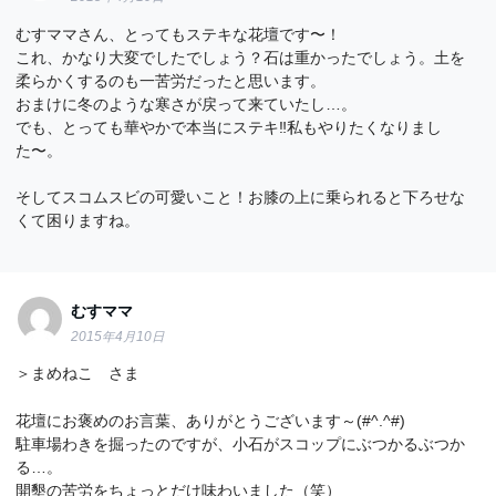
むすママさん、とってもステキな花壇です〜！
これ、かなり大変でしたでしょう？石は重かったでしょう。土を
柔らかくするのも一苦労だったと思います。
おまけに冬のような寒さが戻って来ていたし…。
でも、とっても華やかで本当にステキ‼︎私もやりたくなりまし
た〜。
そしてスコムスビの可愛いこと！お膝の上に乗られると下ろせな
くて困りますね。
むすママ
2015年4月10日
＞まめねこ さま
花壇にお褒めのお言葉、ありがとうございます～(#^.^#)
駐車場わきを掘ったのですが、小石がスコップにぶつかるぶつか
る…。
開墾の苦労をちょっとだけ味わいました（笑）