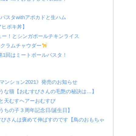
ームパスタwithアボカドと生ハム
アヒポキ丼】
ビュー！とシンガポールチキンライス
牡蠣のクラムチャウダー
*^^*)第1回はミートボールパスタ！
マンション2021》発売のお知らせ
うな猫【おむすびさんの毛艶の秘訣は…】
と天むすヘアーおむすび
うちの子３周年記念日/誕生日】
むすびさんは褒めて伸ばすのです【鳥のおもちゃ