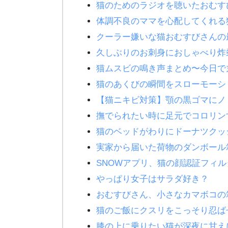
猫のためのラジオを聴いたおむす
体調不良のママを心配してくれる
クーラー嫌いな猫おむすびさんの
久しぶりのお刺身におしゃべり炸
猫ムスビの鳴き声まとめ〜今日て
猫のあくびの瞬間をスローモー
【猫ニキビ対策】顎の黒ゴマにノ
撫でられたい時に足元でコロリン
猫のベッドがわりにドーナツ
実家から届いた荷物のダンボール
SNOWアプリ、猫の顔認証フィル
やっぱり女子はサラダ好き？
おむすびさん、小さなカマボコの
猫のご飯にクスリをこっそり忍
膝の上に乗りたい猫が深夜に甘え