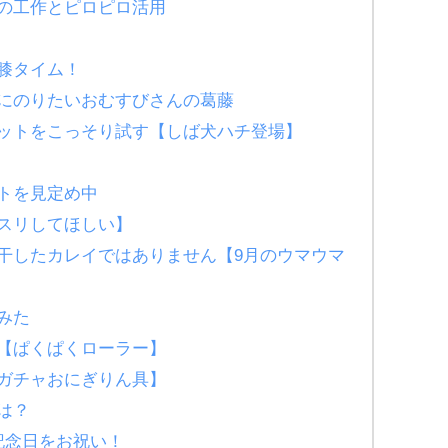
の工作とピロピロ活用
お膝タイム！
にのりたいおむすびさんの葛藤
ットをこっそり試す【しば犬ハチ登場】
ットを見定め中
スリしてほしい】
干したカレイではありません【9月のウマウマ
てみた
【ぱくぱくローラー】
ガチャおにぎりん具】
は？
記念日をお祝い！