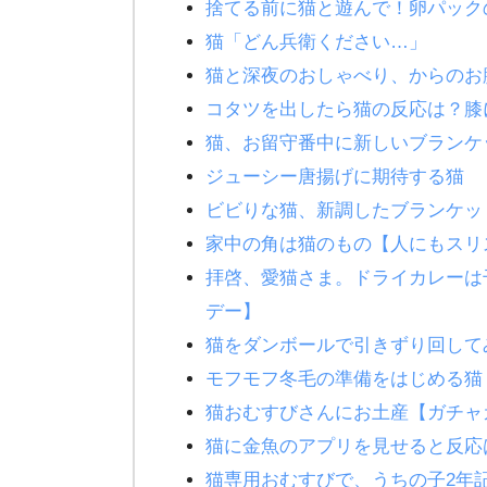
捨てる前に猫と遊んで！卵パック
猫「どん兵衛ください…」
猫と深夜のおしゃべり、からの
コタツを出したら猫の反応は？膝
猫、お留守番中に新しいブランケ
ジューシー唐揚げに期待する猫
ビビりな猫、新調したブランケ
家中の角は猫のもの【人にもスリ
拝啓、愛猫さま。ドライカレーは
デー】
猫をダンボールで引きずり回し
モフモフ冬毛の準備をはじめる猫
猫おむすびさんにお土産【ガチャ
猫に金魚のアプリを見せると反応
猫専用おむすびで、うちの子2年