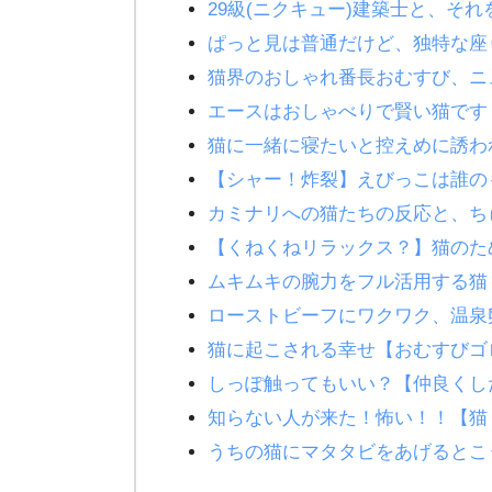
29級(ニクキュー)建築士と、そ
ぱっと見は普通だけど、独特な座
猫界のおしゃれ番長おむすび、ニ
エースはおしゃべりで賢い猫です
猫に一緒に寝たいと控えめに誘わ
【シャー！炸裂】えびっこは誰の
カミナリへの猫たちの反応と、ち
【くねくねリラックス？】猫のた
ムキムキの腕力をフル活用する猫
ローストビーフにワクワク、温泉
猫に起こされる幸せ【おむすびゴ
しっぽ触ってもいい？【仲良くし
知らない人が来た！怖い！！【猫
うちの猫にマタタビをあげるとこ