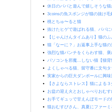
休日のパパと遊んで嬉しそうな猫
3coinsの魚スポンジが猫の抜
桃とちゅ〜ると猫
抜けたヒゲで遊ばれる猫、パパ
【じゃんけんタイムあり】猫の
猫「なーに？」お返事上手な猫の遊
強烈な猫パンチをくらわす猫、褒
パソコンを邪魔…しない猫【猫
よくしゃべる猫、留守番に文句タ
実家からの巨大ダンボールに興味
【さよならストレス】猫による３分間
お盆の迎え火とおしゃべりおむす
お手てギュッで甘えんぼモードの
猫おむすびさん、真夏にファーミ