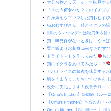
大分名物とり天、そして味見する
「きのう何食べた？」のイチゴジ
白身魚をウマウマした猫おむすび
猫おむすびさん、鮭とイクラの親
9月のウマウマデーは秋刀魚＆鮭
猫、味見係がないときは…やっぱ
栗ご飯よりお刺身Loveなおむす
ドライトマトを作ってみた
おむ
猫にイクラをあげてみたら…？
ガパオライスの鶏肉を味見するお
鯛をうまうましたおむすびさん【2
夜分に失礼します！夜食テロ～～
【Omu's kitchen】魯肉飯
【Omu's kithcnen】本当の肉じゃ
Omu's kitchen【四川風汁な