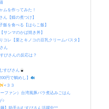
猫
ャムを作ってみた！
さん【鰈の煮つけ】
子飯を食べる【はらこ飯】
♪【サンマのかば焼き丼】
りコレ【栗とキノコの豆乳クリームパスタ】
びさん
すびさんの反応は？
むすびさん
00円で鯛めし】
<３３
（ルーローファン）台湾風豚バラ煮込みごはん
が♪
し担々麺】助手おむすびさん活躍中^^