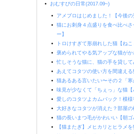
おむすびの日常(2017.09~)
アメブロはじめました！【今後の
猫にお刺身４点盛りを食べ比べさ
ー】
トロけすぎて形崩れした猫【ねこし
褒められてやる気アップな猫が
忙しそうな猫に、猫の手を貸して
あえてコタツの使い方を間違える
猫あるある言いたい〜その２「寒か
味見が少なくて「ちぇっ」な猫【
愛しのコタツよカムバック！模様
大好きなコタツが消えた？部屋の
猫の長いまつ毛がかわいい【朝コ
【猫またぎ】メヒカリとヒラメを