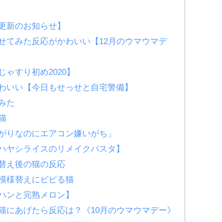
更新のお知らせ】
せてみた反応がかわいい【12月のウマウマデ
゙ゃすり初め2020】
かわいい【今日もせっせと自宅警備】
みた
猫
゙りなのにエアコン嫌いがち」
ハヤシライスのリメイクパスタ】
替え後の猫の反応
模様替えにビビる猫
゙ハンと完熟メロン】
猫にあげたら反応は？《10月のウマウマデー》