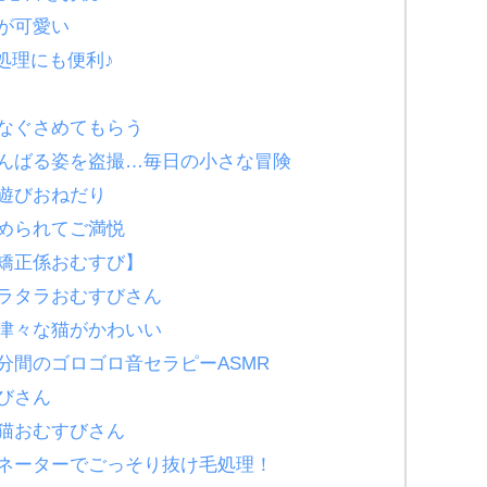
が可愛い
け毛処理にも便利♪
になぐさめてもらう
ふんばる姿を盗撮…毎日の小さな冒険
びおねだり
められてご満悦
背矯正係おむすび】
ラタラおむすびさん
津々な猫がかわいい
のゴロゴロ音セラピーASMR
びさん
猫おむすびさん
ネーターでごっそり抜け毛処理！