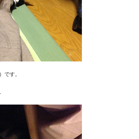
）です。
、