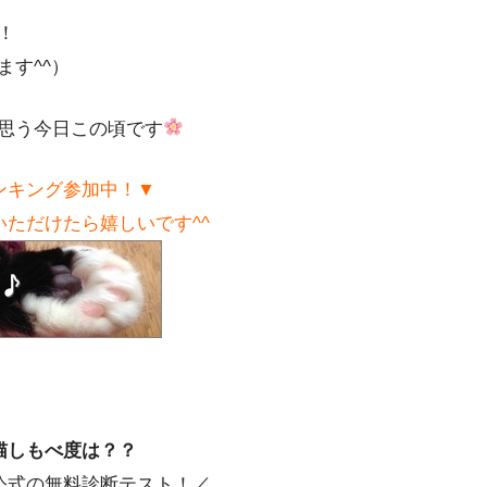
！
す^^）
思う今日この頃です
ンキング参加中！▼
ただけたら嬉しいです^^
猫しもべ度は？？
公式の無料診断テスト！／