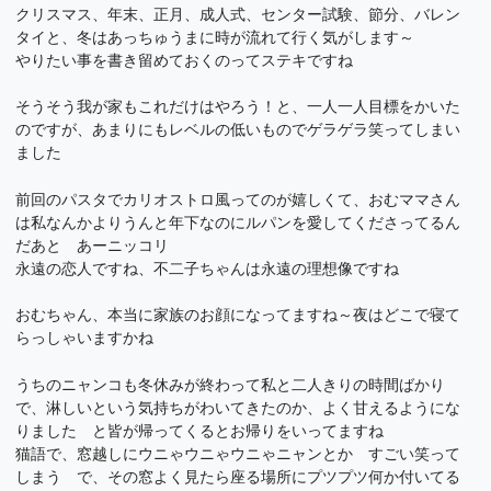
クリスマス、年末、正月、成人式、センター試験、節分、バレン
タイと、冬はあっちゅうまに時が流れて行く気がします～
やりたい事を書き留めておくのってステキですね
そうそう我が家もこれだけはやろう！と、一人一人目標をかいた
のですが、あまりにもレベルの低いものでゲラゲラ笑ってしまい
ました
前回のパスタでカリオストロ風ってのが嬉しくて、おむママさん
は私なんかよりうんと年下なのにルパンを愛してくださってるん
だあと あーニッコリ
永遠の恋人ですね、不二子ちゃんは永遠の理想像ですね
おむちゃん、本当に家族のお顔になってますね～夜はどこで寝て
らっしゃいますかね
うちのニャンコも冬休みが終わって私と二人きりの時間ばかり
で、淋しいという気持ちがわいてきたのか、よく甘えるようにな
りました と皆が帰ってくるとお帰りをいってますね
猫語で、窓越しにウニゃウニゃウニゃニャンとか すごい笑って
しまう で、その窓よく見たら座る場所にプツプツ何か付いてる