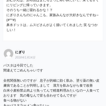
にリビングに帰っていきます。
そのうち一緒に寝れるかな！？
にぎりさんちのにゃんこも、家族みんなが大好きなんですね～
(#^^#)
鼻水ドットは、ムスビさんがよく描いてくれました 笑 なつか
しい！
にぎり
2018年1月14日
パスタは今回でした
間違えてごめんちゃいです
全然関係無いのですが 息子が的確に効く飲み、塗り薬の無い皮
膚病であることが判明しまして 漢方を飲みながら食で改善
白米小麦粉禁止肉より魚ってんで精進料理みたいなの一人食べて
おります 気の毒なんで皆も合わせてるんですが
食べる物がない
あーパスタラーメン食べたい～