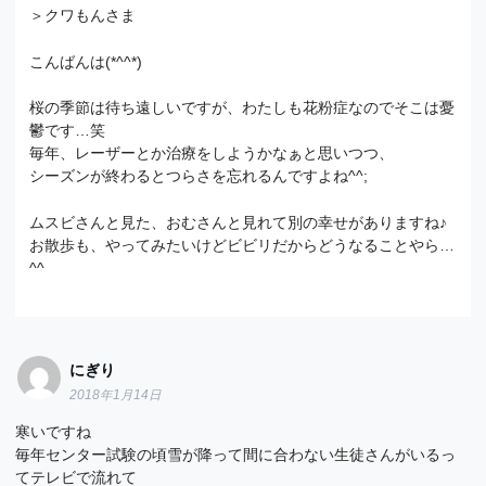
＞クワもんさま
こんばんは(*^^*)
桜の季節は待ち遠しいですが、わたしも花粉症なのでそこは憂
鬱です…笑
毎年、レーザーとか治療をしようかなぁと思いつつ、
シーズンが終わるとつらさを忘れるんですよね^^;
ムスビさんと見た、おむさんと見れて別の幸せがありますね♪
お散歩も、やってみたいけどビビリだからどうなることやら…
^^
にぎり
2018年1月14日
寒いですね
毎年センター試験の頃雪が降って間に合わない生徒さんがいるっ
てテレビで流れて