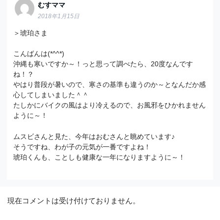
むすママ
2018年1月15日
＞琥珀さま
こんばんは(*^^*)
沖縄も寒いですか～！っと思って調べたら、20度なんです
ね！？
やはり普段が暑いので、寒さの基準も違うのか～となんだか感
心してしまいました＾＾
たしかにバイクの風はより冷えるので、お風邪をひかれません
ように～！
ムスビさんと見た、今年はおむさんと眺めています♪
そうですね、わが子の元気が一番ですよね！
琥珀くんも、ことしも健康な一年になりますように～！
現在コメントは受け付けておりません。