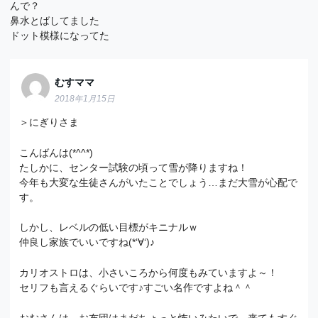
んで？
鼻水とばしてました
ドット模様になってた
むすママ
2018年1月15日
＞にぎりさま
こんばんは(*^^*)
たしかに、センター試験の頃って雪が降りますね！
今年も大変な生徒さんがいたことでしょう…まだ大雪が心配で
す。
しかし、レベルの低い目標がキニナルｗ
仲良し家族でいいですね(*‘∀‘)♪
カリオストロは、小さいころから何度もみていますよ～！
セリフも言えるぐらいです♪すごい名作ですよね＾＾
おむさんは、お布団はまだちょっと怖いみたいで、来てもすぐ