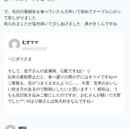
で、先日の夜鯖缶を食べていたら六年いて初めてテーブルにのっ
て欲しがりました
叱られましたが塩分抜いて少しあげました 鼻がきくんですね
むすママ
2018年1月15日
＞にぎりさま
そして、息子さんの皮膚病、心配ですね(´･ ･)
白米小麦粉禁止だと、食べ盛りの男の子にはキツイですね><
ご家族も、息がつまりませんように…。 今度、玄米のおいし
い炊き方があるので動画にしたいと思います！！ 鯖缶は、う
ちも先日炊き込みご飯にしたのですが、おむさんが騒いで大変
でした^^; やはり猫さんは魚大好きなんですね～
琥珀