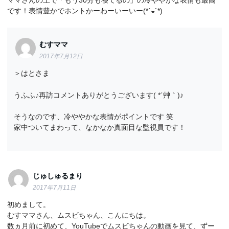
ママさんの上で「もう30分も寝てるの」の冷ややかな表情も最高
です！表情豊かでホントかーわーいーいー(*´◒`*)
むすママ
2017年7月12日
＞はとさま
うふふ♪再訪コメントありがとうございます( *´艸｀)♪
そうなのです、冷ややかな表情がポイントです 笑
家中ついてまわって、なかなか真面目な監視員です！
じゅしゅるまり
2017年7月11日
初めまして。
むすママさん、ムスビちゃん、こんにちは。
数ヵ月前に初めて、YouTubeでムスビちゃんの動画を見て、ずー