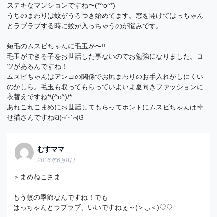
ステキなマンションですね〜(*^o^*)
うちのまわりは蚊がうろつき始めてます。窓を開けてはっちゃん
とラブラブする時に蚊が入っちゃうのが悩みです。
短毛のムスビちゃんに毛玉が〜‼︎
毛玉ができる子をお世話した事ないのでお勉強になりました。コ
ツがあるんですね！
ムスビちゃんはアンヨの関係でお尻まわりのお手入れがしにくい
のかしら。毛玉も取ってもらっていよいよ夏向きファッションに
衣替えですね*\(^o^)/*
あれこれこまめにお世話してもらってホントにムスビちゃんは幸
せ猫さんですねପ(⑅ˊᵕˋ⑅)ଓ
むすママ
2016年6月8日
＞まめねこさま
もう蚊の季節なんですね！でも
はっちゃんとラブラブ、いいですねぇ～(＞◡＜)♡♡