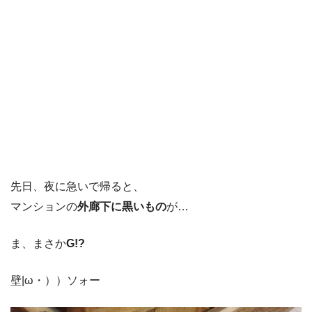
先日、夜に急いで帰ると、
マンションの
外廊下に黒いもの
が…
ま、まさか
G!?
壁|ω・））ソォー